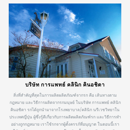
บริษัท การแพทย์ คลินิก คินอชิตา
สิ่งที่สำคัญที่สุดในการผลิตผลิตภัณฑ์จากรก คือ เส้นทางตาม
กฎหมาย และวิธีการผลิตจากรกมนุษย์ ในบริษัท การแพทย์ คลินิก
คินอชิตา รกได้ถูกนำมาจากโรงพยาบาล/คลินิก นรีเวชวิทยาใน
ประเทศญี่ปุ่น ผู้ซึ่งรู้ดีเกี่ยวกับการผลิตผลิตภัณฑ์รก และวิธีการทำ
อย่างถูกกฎหมาย เราใช้รกจากผู้ตั้งครรภ์ที่อนุญาต ในตอนนี้เรา