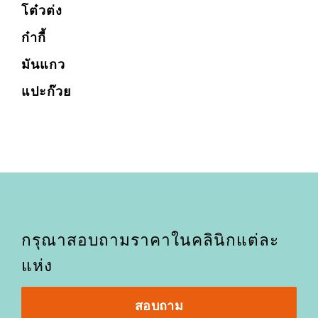
โต๋วต่ง
ก๋ากี้
มันแกว
แปะก๊วย
กรุณาสอบถามราคาในคลินิกแต่ละ
แห่ง
สอบถาม