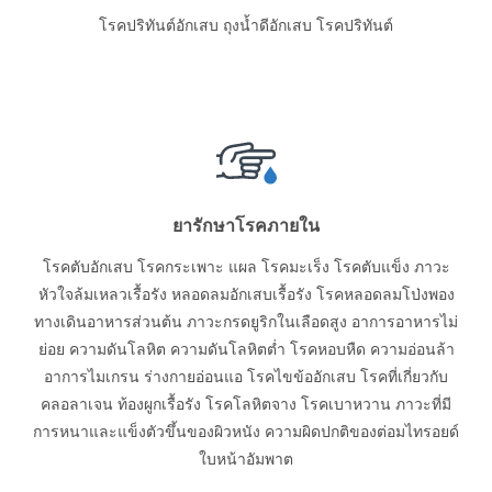
โรคปริทันต์อักเสบ ถุงน้ำดีอักเสบ โรคปริทันต์
ยารักษาโรคภายใน
โรคตับอักเสบ โรคกระเพาะ แผล โรคมะเร็ง โรคตับแข็ง ภาวะ
หัวใจล้มเหลวเรื้อรัง หลอดลมอักเสบเรื้อรัง โรคหลอดลมโป่งพอง
ทางเดินอาหารส่วนต้น ภาวะกรดยูริกในเลือดสูง อาการอาหารไม่
ย่อย ความดันโลหิต ความดันโลหิตต่ำ โรคหอบหืด ความอ่อนล้า
อาการไมเกรน ร่างกายอ่อนแอ โรคไขข้ออักเสบ โรคที่เกี่ยวกับ
คลอลาเจน ท้องผูกเรื้อรัง โรคโลหิตจาง โรคเบาหวาน ภาวะที่มี
การหนาและแข็งตัวขึ้นของผิวหนัง ความผิดปกติของต่อมไทรอยด์
ใบหน้าอัมพาต