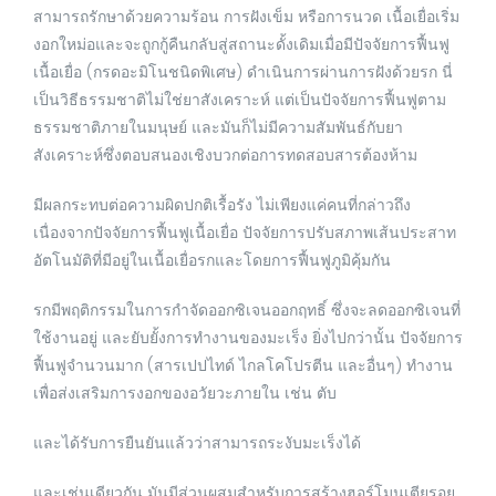
สามารถรักษาด้วยความร้อน การฝังเข็ม หรือการนวด เนื้อเยื่อเริ่ม
งอกใหม่อและจะถูกกู้คืนกลับสู่สถานะดั้งเดิมเมื่อมีปัจจัยการฟื้นฟู
เนื้อเยื่อ (กรดอะมิโนชนิดพิเศษ) ดำเนินการผ่านการฝังด้วยรก นี่
เป็นวิธีธรรมชาติไม่ใช่ยาสังเคราะห์ แต่เป็นปัจจัยการฟื้นฟูตาม
ธรรมชาติภายในมนุษย์ และมันก็ไม่มีความสัมพันธ์กับยา
สังเคราะห์ซึ่งตอบสนองเชิงบวกต่อการทดสอบสารต้องห้าม
มีผลกระทบต่อความผิดปกติเรื้อรัง ไม่เพียงแค่คนที่กล่าวถึง
เนื่องจากปัจจัยการฟื้นฟูเนื้อเยื่อ ปัจจัยการปรับสภาพเส้นประสาท
อัตโนมัติที่มีอยู่ในเนื้อเยื่อรกและโดยการฟื้นฟูภูมิคุ้มกัน
รกมีพฤติกรรมในการกำจัดออกซิเจนออกฤทธิ์ ซึ่งจะลดออกซิเจนที่
ใช้งานอยู่ และยับยั้งการทำงานของมะเร็ง ยิ่งไปกว่านั้น ปัจจัยการ
ฟื้นฟูจำนวนมาก (สารเปปไทด์ ไกลโคโปรตีน และอื่นๆ) ทำงาน
เพื่อส่งเสริมการงอกของอวัยวะภายใน เช่น ตับ
และได้รับการยืนยันแล้วว่าสามารถระงับมะเร็งได้
และเช่นเดียวกัน มันมีส่วนผสมสำหรับการสร้างฮอร์โมนเตียรอย