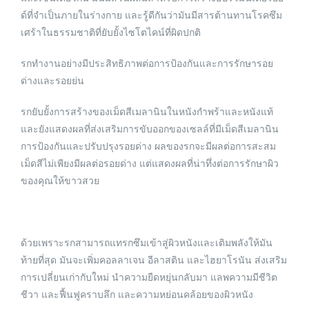
ด์ที่จำเป็นภายในร่างกาย และรู้ดีกันว่ามันมีสารต้านทานโรคซึม
เศร้าในธรรมชาติที่ยับยั้งไซโตไคน์ที่ผิดปกติ
รกทำงานอย่างมีประสิทธิภาพต่อการป้องกันและการรักษารอย
ด่างและรอยย่น
รกยับยั้งการสร้างของเม็ดสีเมลานินในหนังกำพร้าและหนังแท้
และยังแสดงผลที่ส่งเสริมการขับออกของเซลล์ที่มีเม็ดสีเมลานิน
การป้องกันและปรับปรุงรอยด่าง ผลของรกจะมีผลต่อการสะสม
เม็ดสีไม่เพียงมีผลต่อรอยด่าง แต่แสดงผลที่น่าทึ่งต่อการรักษาผิว
ของคุณให้ขาวสวย
ด้วยเพราะรกสามารถแทรกซึมเข้าสู่ผิวหนังและเติมพลังให้มัน
ท้ายที่สุด มันจะเพิ่มคอลลาเจน อีลาสติน และไฮยาโรนัน ส่งเสริม
การเปลี่ยนเก่ากับใหม่ นำความยืดหยุ่นกลับมา แลพความมีชีวิต
ชีวา และฟื้นฟูคราบลึก และความหย่อนคล้อยของผิวหนัง