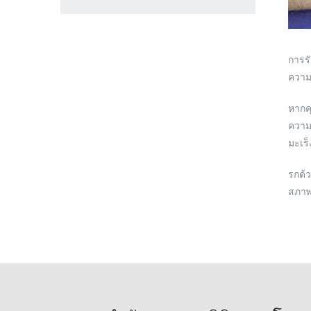
การรั
ความ
หากคุ
ความส
มะเร็
รกด้ว
สภาพจ