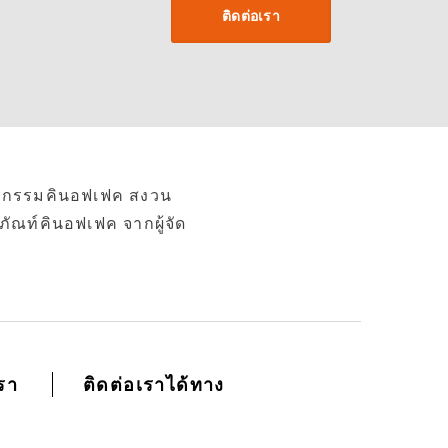
ติดต่อเรา
เวชกรรมคินอฟเฟค สงวน
ภัณท์คินอฟเฟค จากผู้จัด
เรา
ติดต่อเราได้ทาง